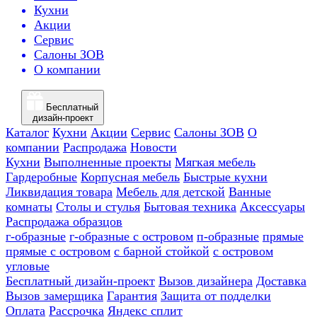
Кухни
Акции
Сервис
Салоны ЗОВ
О компании
Бесплатный
дизайн-проект
Каталог
Кухни
Акции
Сервис
Салоны ЗОВ
О
компании
Распродажа
Новости
Кухни
Выполненные проекты
Мягкая мебель
Гардеробные
Корпусная мебель
Быстрые кухни
Ликвидация товара
Мебель для детской
Ванные
комнаты
Столы и стулья
Бытовая техника
Аксессуары
Распродажа образцов
г-образные
г-образные с островом
п-образные
прямые
прямые с островом
с барной стойкой
с островом
угловые
Бесплатный дизайн-проект
Вызов дизайнера
Доставка
Вызов замерщика
Гарантия
Защита от подделки
Оплата
Рассрочка
Яндекс сплит