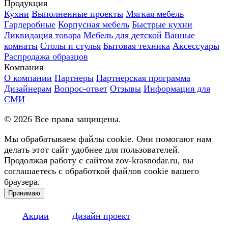
Продукция
Кухни
Выполненные проекты
Мягкая мебель
Гардеробные
Корпусная мебель
Быстрые кухни
Ликвидация товара
Мебель для детской
Ванные
комнаты
Столы и стулья
Бытовая техника
Аксессуары
Распродажа образцов
Компания
О компании
Партнеры
Партнерская программа
Дизайнерам
Вопрос-ответ
Отзывы
Информация для
СМИ
©
2026
Все права защищены.
Мы обрабатываем файлы cookie. Они помогают нам
делать этот сайт удобнее для пользователей.
Продолжая работу с сайтом zov-krasnodar.ru, вы
соглашаетесь с обработкой файлов cookie вашего
браузера.
Принимаю
Акции
Дизайн проект