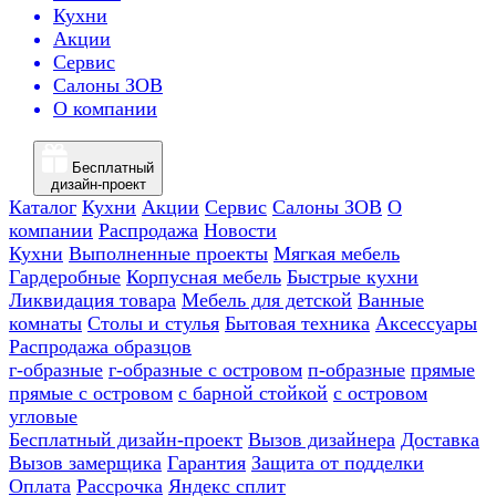
Кухни
Акции
Сервис
Салоны ЗОВ
О компании
Бесплатный
дизайн-проект
Каталог
Кухни
Акции
Сервис
Салоны ЗОВ
О
компании
Распродажа
Новости
Кухни
Выполненные проекты
Мягкая мебель
Гардеробные
Корпусная мебель
Быстрые кухни
Ликвидация товара
Мебель для детской
Ванные
комнаты
Столы и стулья
Бытовая техника
Аксессуары
Распродажа образцов
г-образные
г-образные с островом
п-образные
прямые
прямые с островом
с барной стойкой
с островом
угловые
Бесплатный дизайн-проект
Вызов дизайнера
Доставка
Вызов замерщика
Гарантия
Защита от подделки
Оплата
Рассрочка
Яндекс сплит