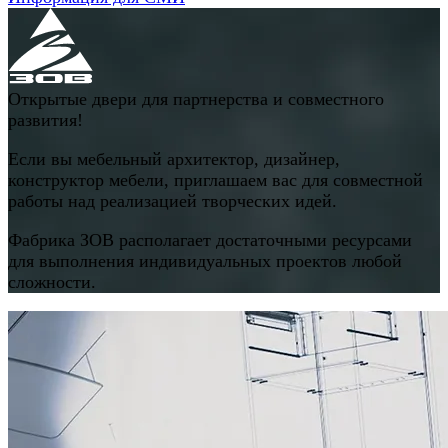
Открытые двери для партнерства и совместного
развития!
Если вы мебельный архитектор, дизайнер,
конструктор мебели, приглашаем вас для совместной
работы над реализацией творческих идей.
Фабрика ЗОВ располагает достаточными ресурсами
для выполнения индивидуальных проектов любой
сложности.