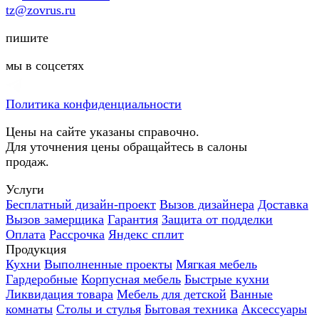
tz@zovrus.ru
пишите
мы в соцсетях
Политика конфиденциальности
Цены на сайте указаны справочно.
Для уточнения цены обращайтесь в салоны
продаж.
Услуги
Бесплатный дизайн-проект
Вызов дизайнера
Доставка
Вызов замерщика
Гарантия
Защита от подделки
Оплата
Рассрочка
Яндекс сплит
Продукция
Кухни
Выполненные проекты
Мягкая мебель
Гардеробные
Корпусная мебель
Быстрые кухни
Ликвидация товара
Мебель для детской
Ванные
комнаты
Столы и стулья
Бытовая техника
Аксессуары