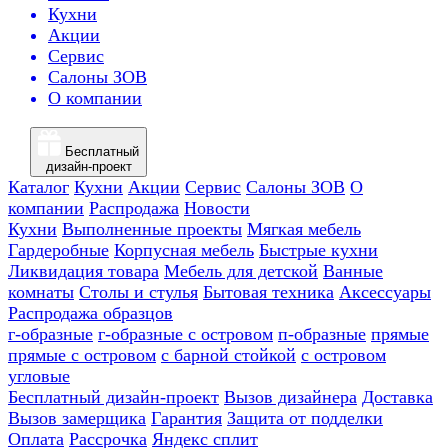
Кухни
Акции
Сервис
Салоны ЗОВ
О компании
Бесплатный
дизайн-проект
Каталог
Кухни
Акции
Сервис
Салоны ЗОВ
О
компании
Распродажа
Новости
Кухни
Выполненные проекты
Мягкая мебель
Гардеробные
Корпусная мебель
Быстрые кухни
Ликвидация товара
Мебель для детской
Ванные
комнаты
Столы и стулья
Бытовая техника
Аксессуары
Распродажа образцов
г-образные
г-образные с островом
п-образные
прямые
прямые с островом
с барной стойкой
с островом
угловые
Бесплатный дизайн-проект
Вызов дизайнера
Доставка
Вызов замерщика
Гарантия
Защита от подделки
Оплата
Рассрочка
Яндекс сплит