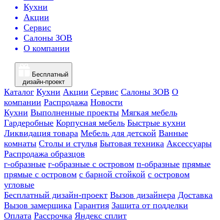
Кухни
Акции
Сервис
Салоны ЗОВ
О компании
Бесплатный
дизайн-проект
Каталог
Кухни
Акции
Сервис
Салоны ЗОВ
О
компании
Распродажа
Новости
Кухни
Выполненные проекты
Мягкая мебель
Гардеробные
Корпусная мебель
Быстрые кухни
Ликвидация товара
Мебель для детской
Ванные
комнаты
Столы и стулья
Бытовая техника
Аксессуары
Распродажа образцов
г-образные
г-образные с островом
п-образные
прямые
прямые с островом
с барной стойкой
с островом
угловые
Бесплатный дизайн-проект
Вызов дизайнера
Доставка
Вызов замерщика
Гарантия
Защита от подделки
Оплата
Рассрочка
Яндекс сплит