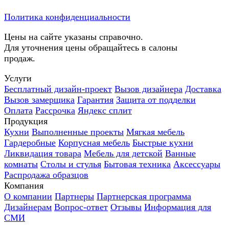
Политика конфиденциальности
Цены на сайте указаны справочно.
Для уточнения цены обращайтесь в салоны
продаж.
Услуги
Бесплатный дизайн-проект
Вызов дизайнера
Доставка
Вызов замерщика
Гарантия
Защита от подделки
Оплата
Рассрочка
Яндекс сплит
Продукция
Кухни
Выполненные проекты
Мягкая мебель
Гардеробные
Корпусная мебель
Быстрые кухни
Ликвидация товара
Мебель для детской
Ванные
комнаты
Столы и стулья
Бытовая техника
Аксессуары
Распродажа образцов
Компания
О компании
Партнеры
Партнерская программа
Дизайнерам
Вопрос-ответ
Отзывы
Информация для
СМИ