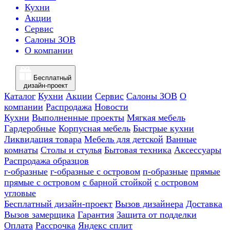
Кухни
Акции
Сервис
Салоны ЗОВ
О компании
Бесплатный
дизайн-проект
Каталог
Кухни
Акции
Сервис
Салоны ЗОВ
О
компании
Распродажа
Новости
Кухни
Выполненные проекты
Мягкая мебель
Гардеробные
Корпусная мебель
Быстрые кухни
Ликвидация товара
Мебель для детской
Ванные
комнаты
Столы и стулья
Бытовая техника
Аксессуары
Распродажа образцов
г-образные
г-образные с островом
п-образные
прямые
прямые с островом
с барной стойкой
с островом
угловые
Бесплатный дизайн-проект
Вызов дизайнера
Доставка
Вызов замерщика
Гарантия
Защита от подделки
Оплата
Рассрочка
Яндекс сплит