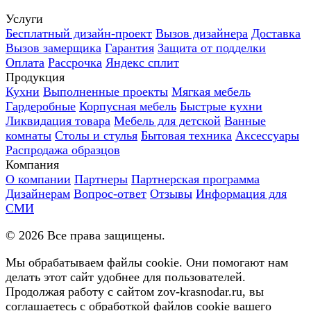
Услуги
Бесплатный дизайн-проект
Вызов дизайнера
Доставка
Вызов замерщика
Гарантия
Защита от подделки
Оплата
Рассрочка
Яндекс сплит
Продукция
Кухни
Выполненные проекты
Мягкая мебель
Гардеробные
Корпусная мебель
Быстрые кухни
Ликвидация товара
Мебель для детской
Ванные
комнаты
Столы и стулья
Бытовая техника
Аксессуары
Распродажа образцов
Компания
О компании
Партнеры
Партнерская программа
Дизайнерам
Вопрос-ответ
Отзывы
Информация для
СМИ
©
2026
Все права защищены.
Мы обрабатываем файлы cookie. Они помогают нам
делать этот сайт удобнее для пользователей.
Продолжая работу с сайтом zov-krasnodar.ru, вы
соглашаетесь с обработкой файлов cookie вашего