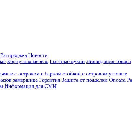
Распродажа
Новости
ные
Корпусная мебель
Быстрые кухни
Ликвидация товара
рямые с островом
с барной стойкой
с островом
угловые
ызов замерщика
Гарантия
Защита от подделки
Оплата
Р
ы
Информация для СМИ