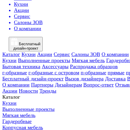
Кухни
Акции
Сервис
Салоны ЗОВ
О компании
Бесплатный
дизайн-проект
Каталог
Кухни
Акции
Сервис
Салоны ЗОВ
О компании
Кухни
Выполненные проекты
Мягкая мебель
Гардероб
Бытовая техника
Аксессуары
Распродажа образцов
г-образные
г-образные с островом
п-образные
прямые
п
Бесплатный дизайн-проект
Вызов дизайнера
Доставка
В
О компании
Партнеры
Дизайнерам
Вопрос-ответ
Отзыв
Акции
Новости
Тренды
Каталог
Кухни
Выполненные проекты
Мягкая мебель
Гардеробные
Корпусная мебель