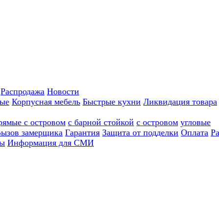
Распродажа
Новости
ные
Корпусная мебель
Быстрые кухни
Ликвидация товара
рямые с островом
с барной стойкой
с островом
угловые
ызов замерщика
Гарантия
Защита от подделки
Оплата
Р
ы
Информация для СМИ