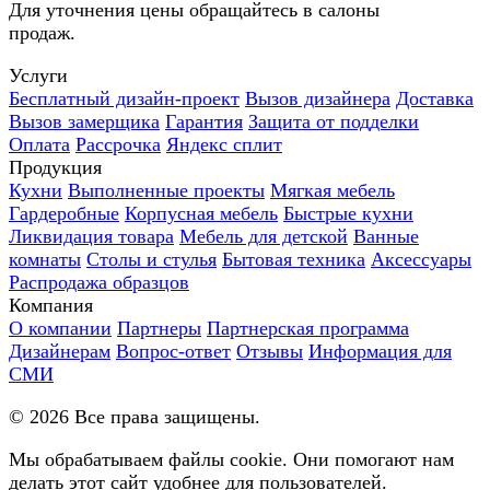
Для уточнения цены обращайтесь в салоны
продаж.
Услуги
Бесплатный дизайн-проект
Вызов дизайнера
Доставка
Вызов замерщика
Гарантия
Защита от подделки
Оплата
Рассрочка
Яндекс сплит
Продукция
Кухни
Выполненные проекты
Мягкая мебель
Гардеробные
Корпусная мебель
Быстрые кухни
Ликвидация товара
Мебель для детской
Ванные
комнаты
Столы и стулья
Бытовая техника
Аксессуары
Распродажа образцов
Компания
О компании
Партнеры
Партнерская программа
Дизайнерам
Вопрос-ответ
Отзывы
Информация для
СМИ
©
2026
Все права защищены.
Мы обрабатываем файлы cookie. Они помогают нам
делать этот сайт удобнее для пользователей.