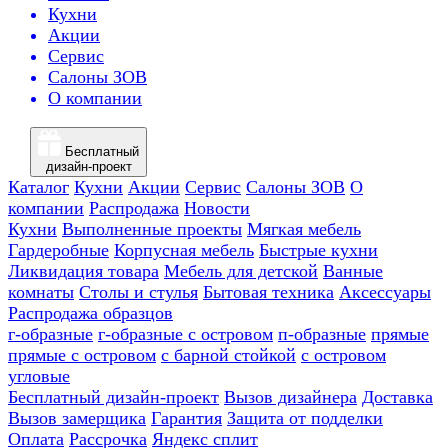
Кухни
Акции
Сервис
Салоны ЗОВ
О компании
Бесплатный
дизайн-проект
Каталог
Кухни
Акции
Сервис
Салоны ЗОВ
О
компании
Распродажа
Новости
Кухни
Выполненные проекты
Мягкая мебель
Гардеробные
Корпусная мебель
Быстрые кухни
Ликвидация товара
Мебель для детской
Ванные
комнаты
Столы и стулья
Бытовая техника
Аксессуары
Распродажа образцов
г-образные
г-образные с островом
п-образные
прямые
прямые с островом
с барной стойкой
с островом
угловые
Бесплатный дизайн-проект
Вызов дизайнера
Доставка
Вызов замерщика
Гарантия
Защита от подделки
Оплата
Рассрочка
Яндекс сплит