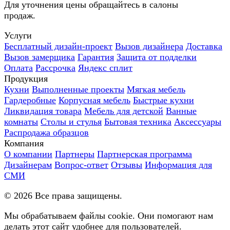
Для уточнения цены обращайтесь в салоны
продаж.
Услуги
Бесплатный дизайн-проект
Вызов дизайнера
Доставка
Вызов замерщика
Гарантия
Защита от подделки
Оплата
Рассрочка
Яндекс сплит
Продукция
Кухни
Выполненные проекты
Мягкая мебель
Гардеробные
Корпусная мебель
Быстрые кухни
Ликвидация товара
Мебель для детской
Ванные
комнаты
Столы и стулья
Бытовая техника
Аксессуары
Распродажа образцов
Компания
О компании
Партнеры
Партнерская программа
Дизайнерам
Вопрос-ответ
Отзывы
Информация для
СМИ
©
2026
Все права защищены.
Мы обрабатываем файлы cookie. Они помогают нам
делать этот сайт удобнее для пользователей.