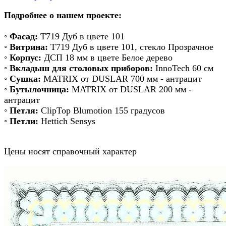
Подробнее о нашем проекте:
◦
Фасад:
Т719 Дуб в цвете 101
◦
Витрина:
Т719 Дуб в цвете 101, стекло Прозрачное
◦
Корпус:
ДСП 18 мм в цвете Белое дерево
◦
Вкладыш для столовых приборов:
InnoTech 60 см
◦
Сушка:
MATRIX от DUSLAR 700 мм - антрацит
◦
Бутылочница:
MATRIX от DUSLAR 200 мм -
антрацит
◦
Петля:
ClipTop Blumotion 155 градусов
◦
Петли:
Hettich Sensys
Цены носят справочный характер