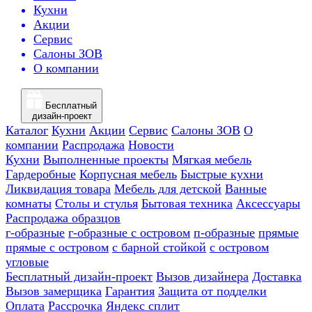
Кухни
Акции
Сервис
Салоны ЗОВ
О компании
Бесплатный
дизайн-проект
Каталог
Кухни
Акции
Сервис
Салоны ЗОВ
О
компании
Распродажа
Новости
Кухни
Выполненные проекты
Мягкая мебель
Гардеробные
Корпусная мебель
Быстрые кухни
Ликвидация товара
Мебель для детской
Ванные
комнаты
Столы и стулья
Бытовая техника
Аксессуары
Распродажа образцов
г-образные
г-образные с островом
п-образные
прямые
прямые с островом
с барной стойкой
с островом
угловые
Бесплатный дизайн-проект
Вызов дизайнера
Доставка
Вызов замерщика
Гарантия
Защита от подделки
Оплата
Рассрочка
Яндекс сплит