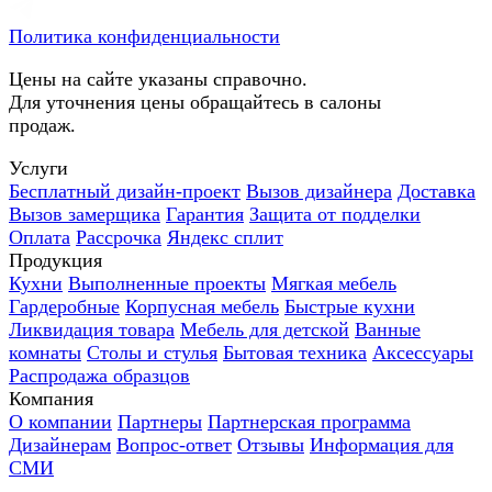
Политика конфиденциальности
Цены на сайте указаны справочно.
Для уточнения цены обращайтесь в салоны
продаж.
Услуги
Бесплатный дизайн-проект
Вызов дизайнера
Доставка
Вызов замерщика
Гарантия
Защита от подделки
Оплата
Рассрочка
Яндекс сплит
Продукция
Кухни
Выполненные проекты
Мягкая мебель
Гардеробные
Корпусная мебель
Быстрые кухни
Ликвидация товара
Мебель для детской
Ванные
комнаты
Столы и стулья
Бытовая техника
Аксессуары
Распродажа образцов
Компания
О компании
Партнеры
Партнерская программа
Дизайнерам
Вопрос-ответ
Отзывы
Информация для
СМИ