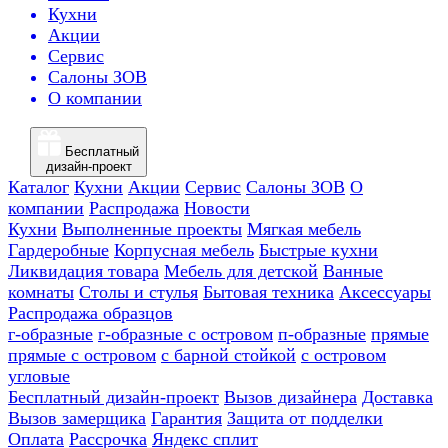
Кухни
Акции
Сервис
Салоны ЗОВ
О компании
Бесплатный
дизайн-проект
Каталог
Кухни
Акции
Сервис
Салоны ЗОВ
О
компании
Распродажа
Новости
Кухни
Выполненные проекты
Мягкая мебель
Гардеробные
Корпусная мебель
Быстрые кухни
Ликвидация товара
Мебель для детской
Ванные
комнаты
Столы и стулья
Бытовая техника
Аксессуары
Распродажа образцов
г-образные
г-образные с островом
п-образные
прямые
прямые с островом
с барной стойкой
с островом
угловые
Бесплатный дизайн-проект
Вызов дизайнера
Доставка
Вызов замерщика
Гарантия
Защита от подделки
Оплата
Рассрочка
Яндекс сплит