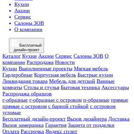
Кухни
Акции
Сервис
Салоны ЗОВ
О компании
Бесплатный
дизайн-проект
Каталог
Кухни
Акции
Сервис
Салоны ЗОВ
О
компании
Распродажа
Новости
Кухни
Выполненные проекты
Мягкая мебель
Гардеробные
Корпусная мебель
Быстрые кухни
Ликвидация товара
Мебель для детской
Ванные
комнаты
Столы и стулья
Бытовая техника
Аксессуары
Распродажа образцов
г-образные
г-образные с островом
п-образные
прямые
прямые с островом
с барной стойкой
с островом
угловые
Бесплатный дизайн-проект
Вызов дизайнера
Доставка
Вызов замерщика
Гарантия
Защита от подделки
Оплата
Рассрочка
Яндекс сплит