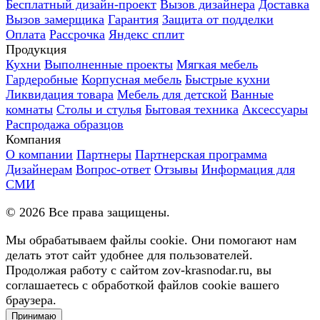
Бесплатный дизайн-проект
Вызов дизайнера
Доставка
Вызов замерщика
Гарантия
Защита от подделки
Оплата
Рассрочка
Яндекс сплит
Продукция
Кухни
Выполненные проекты
Мягкая мебель
Гардеробные
Корпусная мебель
Быстрые кухни
Ликвидация товара
Мебель для детской
Ванные
комнаты
Столы и стулья
Бытовая техника
Аксессуары
Распродажа образцов
Компания
О компании
Партнеры
Партнерская программа
Дизайнерам
Вопрос-ответ
Отзывы
Информация для
СМИ
©
2026
Все права защищены.
Мы обрабатываем файлы cookie. Они помогают нам
делать этот сайт удобнее для пользователей.
Продолжая работу с сайтом zov-krasnodar.ru, вы
соглашаетесь с обработкой файлов cookie вашего
браузера.
Принимаю