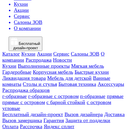
Кухни
Акции
Сервис
Салоны ЗОВ
О компании
Бесплатный
дизайн-проект
Каталог
Кухни
Акции
Сервис
Салоны ЗОВ
О
компании
Распродажа
Новости
Кухни
Выполненные проекты
Мягкая мебель
Гардеробные
Корпусная мебель
Быстрые кухни
Ликвидация товара
Мебель для детской
Ванные
комнаты
Столы и стулья
Бытовая техника
Аксессуары
Распродажа образцов
г-образные
г-образные с островом
п-образные
прямые
прямые с островом
с барной стойкой
с островом
угловые
Бесплатный дизайн-проект
Вызов дизайнера
Доставка
Вызов замерщика
Гарантия
Защита от подделки
Оплата
Рассрочка
Яндекс сплит