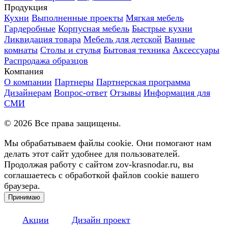
Продукция
Кухни
Выполненные проекты
Мягкая мебель
Гардеробные
Корпусная мебель
Быстрые кухни
Ликвидация товара
Мебель для детской
Ванные
комнаты
Столы и стулья
Бытовая техника
Аксессуары
Распродажа образцов
Компания
О компании
Партнеры
Партнерская программа
Дизайнерам
Вопрос-ответ
Отзывы
Информация для
СМИ
©
2026
Все права защищены.
Мы обрабатываем файлы cookie. Они помогают нам
делать этот сайт удобнее для пользователей.
Продолжая работу с сайтом zov-krasnodar.ru, вы
соглашаетесь с обработкой файлов cookie вашего
браузера.
Принимаю
Акции
Дизайн проект