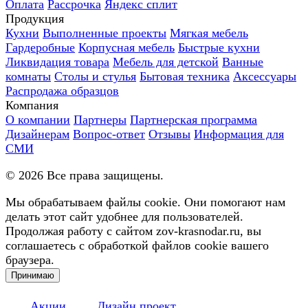
Оплата
Рассрочка
Яндекс сплит
Продукция
Кухни
Выполненные проекты
Мягкая мебель
Гардеробные
Корпусная мебель
Быстрые кухни
Ликвидация товара
Мебель для детской
Ванные
комнаты
Столы и стулья
Бытовая техника
Аксессуары
Распродажа образцов
Компания
О компании
Партнеры
Партнерская программа
Дизайнерам
Вопрос-ответ
Отзывы
Информация для
СМИ
©
2026
Все права защищены.
Мы обрабатываем файлы cookie. Они помогают нам
делать этот сайт удобнее для пользователей.
Продолжая работу с сайтом zov-krasnodar.ru, вы
соглашаетесь с обработкой файлов cookie вашего
браузера.
Принимаю
Акции
Дизайн проект