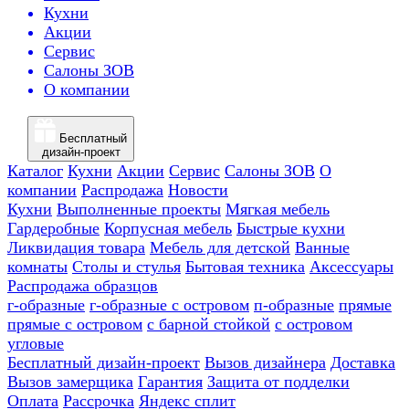
Кухни
Акции
Сервис
Салоны ЗОВ
О компании
Бесплатный
дизайн-проект
Каталог
Кухни
Акции
Сервис
Салоны ЗОВ
О
компании
Распродажа
Новости
Кухни
Выполненные проекты
Мягкая мебель
Гардеробные
Корпусная мебель
Быстрые кухни
Ликвидация товара
Мебель для детской
Ванные
комнаты
Столы и стулья
Бытовая техника
Аксессуары
Распродажа образцов
г-образные
г-образные с островом
п-образные
прямые
прямые с островом
с барной стойкой
с островом
угловые
Бесплатный дизайн-проект
Вызов дизайнера
Доставка
Вызов замерщика
Гарантия
Защита от подделки
Оплата
Рассрочка
Яндекс сплит