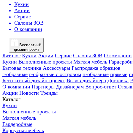
Кухни
Акции
Сервис
Салоны ЗОВ
О компании
Бесплатный
дизайн-проект
Каталог
Кухни
Акции
Сервис
Салоны ЗОВ
О компании
Кухни
Выполненные проекты
Мягкая мебель
Гардероб
Бытовая техника
Аксессуары
Распродажа образцов
г-образные
г-образные с островом
п-образные
прямые
п
Бесплатный дизайн-проект
Вызов дизайнера
Доставка
В
О компании
Партнеры
Дизайнерам
Вопрос-ответ
Отзыв
Акции
Новости
Тренды
Каталог
Кухни
Выполненные проекты
Мягкая мебель
Гардеробные
Корпусная мебель