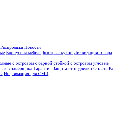
Распродажа
Новости
ные
Корпусная мебель
Быстрые кухни
Ликвидация товара
рямые с островом
с барной стойкой
с островом
угловые
ызов замерщика
Гарантия
Защита от подделки
Оплата
Р
ы
Информация для СМИ