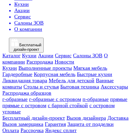
Кухни
Акции
Сервис
Салоны ЗОВ
О компании
Бесплатный
дизайн-проект
Каталог
Кухни
Акции
Сервис
Салоны ЗОВ
О
компании
Распродажа
Новости
Кухни
Выполненные проекты
Мягкая мебель
Гардеробные
Корпусная мебель
Быстрые кухни
Ликвидация товара
Мебель для детской
Ванные
комнаты
Столы и стулья
Бытовая техника
Аксессуары
Распродажа образцов
г-образные
г-образные с островом
п-образные
прямые
прямые с островом
с барной стойкой
с островом
угловые
Бесплатный дизайн-проект
Вызов дизайнера
Доставка
Вызов замерщика
Гарантия
Защита от подделки
Оплата
Рассрочка
Яндекс сплит