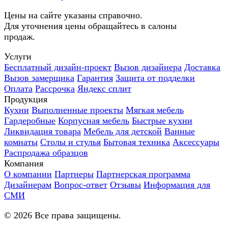
Цены на сайте указаны справочно.
Для уточнения цены обращайтесь в салоны
продаж.
Услуги
Бесплатный дизайн-проект
Вызов дизайнера
Доставка
Вызов замерщика
Гарантия
Защита от подделки
Оплата
Рассрочка
Яндекс сплит
Продукция
Кухни
Выполненные проекты
Мягкая мебель
Гардеробные
Корпусная мебель
Быстрые кухни
Ликвидация товара
Мебель для детской
Ванные
комнаты
Столы и стулья
Бытовая техника
Аксессуары
Распродажа образцов
Компания
О компании
Партнеры
Партнерская программа
Дизайнерам
Вопрос-ответ
Отзывы
Информация для
СМИ
©
2026
Все права защищены.