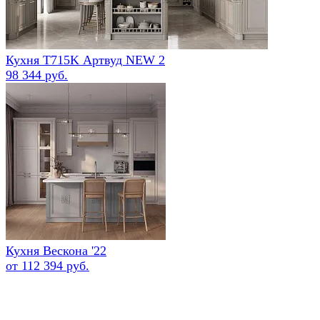
Кухня Т715K Артвуд NEW 2
98 344 руб.
Кухня Вескона '22
от 112 394 руб.