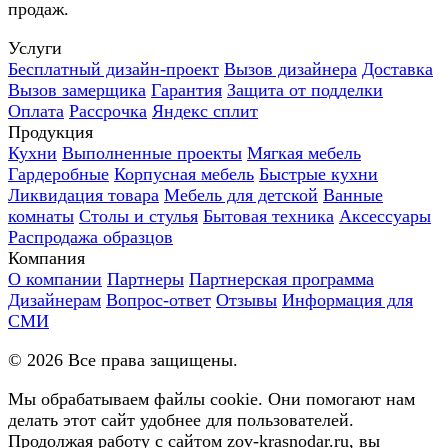
продаж.
Услуги
Бесплатный дизайн-проект
Вызов дизайнера
Доставка
Вызов замерщика
Гарантия
Защита от подделки
Оплата
Рассрочка
Яндекс сплит
Продукция
Кухни
Выполненные проекты
Мягкая мебель
Гардеробные
Корпусная мебель
Быстрые кухни
Ликвидация товара
Мебель для детской
Ванные
комнаты
Столы и стулья
Бытовая техника
Аксессуары
Распродажа образцов
Компания
О компании
Партнеры
Партнерская программа
Дизайнерам
Вопрос-ответ
Отзывы
Информация для
СМИ
©
2026
Все права защищены.
Мы обрабатываем файлы cookie. Они помогают нам
делать этот сайт удобнее для пользователей.
Продолжая работу с сайтом zov-krasnodar.ru, вы