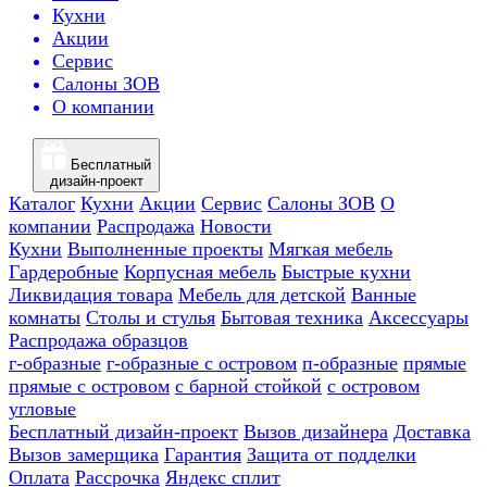
Кухни
Акции
Сервис
Салоны ЗОВ
О компании
Бесплатный
дизайн-проект
Каталог
Кухни
Акции
Сервис
Салоны ЗОВ
О
компании
Распродажа
Новости
Кухни
Выполненные проекты
Мягкая мебель
Гардеробные
Корпусная мебель
Быстрые кухни
Ликвидация товара
Мебель для детской
Ванные
комнаты
Столы и стулья
Бытовая техника
Аксессуары
Распродажа образцов
г-образные
г-образные с островом
п-образные
прямые
прямые с островом
с барной стойкой
с островом
угловые
Бесплатный дизайн-проект
Вызов дизайнера
Доставка
Вызов замерщика
Гарантия
Защита от подделки
Оплата
Рассрочка
Яндекс сплит