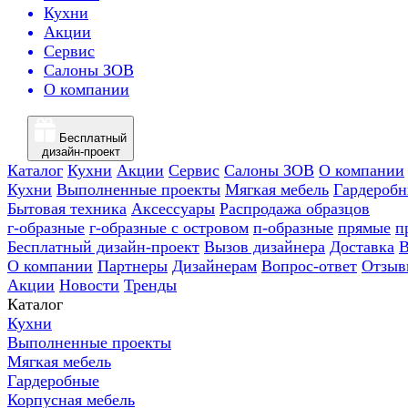
Кухни
Акции
Сервис
Салоны ЗОВ
О компании
Бесплатный
дизайн-проект
Каталог
Кухни
Акции
Сервис
Салоны ЗОВ
О компании
Кухни
Выполненные проекты
Мягкая мебель
Гардероб
Бытовая техника
Аксессуары
Распродажа образцов
г-образные
г-образные с островом
п-образные
прямые
п
Бесплатный дизайн-проект
Вызов дизайнера
Доставка
В
О компании
Партнеры
Дизайнерам
Вопрос-ответ
Отзыв
Акции
Новости
Тренды
Каталог
Кухни
Выполненные проекты
Мягкая мебель
Гардеробные
Корпусная мебель