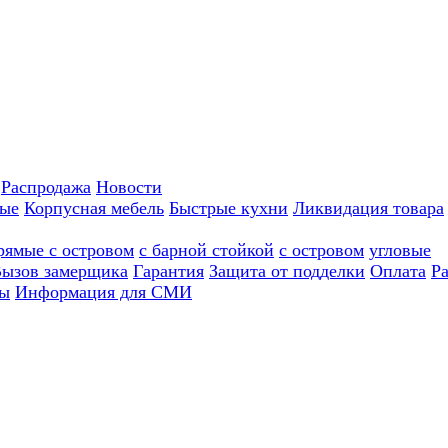
Распродажа
Новости
ные
Корпусная мебель
Быстрые кухни
Ликвидация товара
рямые с островом
с барной стойкой
с островом
угловые
ызов замерщика
Гарантия
Защита от подделки
Оплата
Р
ы
Информация для СМИ