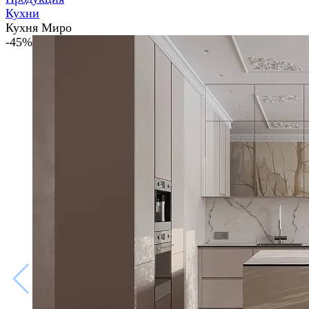
Кухни
Кухня Миро
-45%