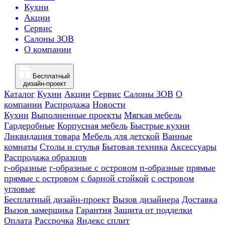
Кухни
Акции
Сервис
Салоны ЗОВ
О компании
Бесплатный
дизайн-проект
Каталог
Кухни
Акции
Сервис
Салоны ЗОВ
О
компании
Распродажа
Новости
Кухни
Выполненные проекты
Мягкая мебель
Гардеробные
Корпусная мебель
Быстрые кухни
Ликвидация товара
Мебель для детской
Ванные
комнаты
Столы и стулья
Бытовая техника
Аксессуары
Распродажа образцов
г-образные
г-образные с островом
п-образные
прямые
прямые с островом
с барной стойкой
с островом
угловые
Бесплатный дизайн-проект
Вызов дизайнера
Доставка
Вызов замерщика
Гарантия
Защита от подделки
Оплата
Рассрочка
Яндекс сплит