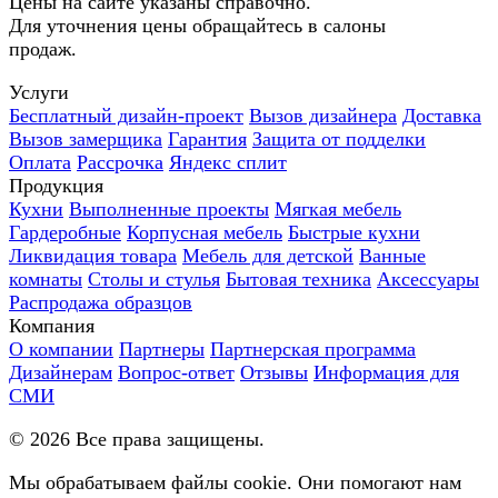
Цены на сайте указаны справочно.
Для уточнения цены обращайтесь в салоны
продаж.
Услуги
Бесплатный дизайн-проект
Вызов дизайнера
Доставка
Вызов замерщика
Гарантия
Защита от подделки
Оплата
Рассрочка
Яндекс сплит
Продукция
Кухни
Выполненные проекты
Мягкая мебель
Гардеробные
Корпусная мебель
Быстрые кухни
Ликвидация товара
Мебель для детской
Ванные
комнаты
Столы и стулья
Бытовая техника
Аксессуары
Распродажа образцов
Компания
О компании
Партнеры
Партнерская программа
Дизайнерам
Вопрос-ответ
Отзывы
Информация для
СМИ
©
2026
Все права защищены.
Мы обрабатываем файлы cookie. Они помогают нам