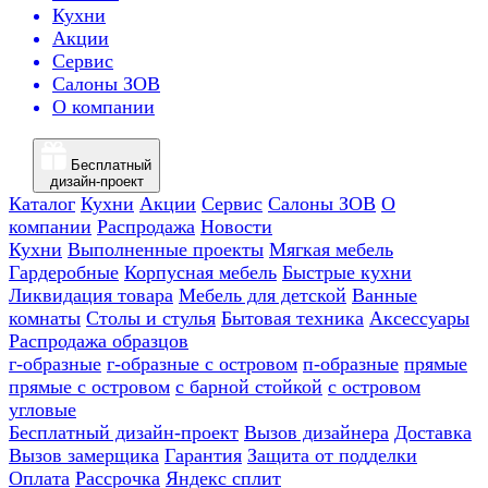
Кухни
Акции
Сервис
Салоны ЗОВ
О компании
Бесплатный
дизайн-проект
Каталог
Кухни
Акции
Сервис
Салоны ЗОВ
О
компании
Распродажа
Новости
Кухни
Выполненные проекты
Мягкая мебель
Гардеробные
Корпусная мебель
Быстрые кухни
Ликвидация товара
Мебель для детской
Ванные
комнаты
Столы и стулья
Бытовая техника
Аксессуары
Распродажа образцов
г-образные
г-образные с островом
п-образные
прямые
прямые с островом
с барной стойкой
с островом
угловые
Бесплатный дизайн-проект
Вызов дизайнера
Доставка
Вызов замерщика
Гарантия
Защита от подделки
Оплата
Рассрочка
Яндекс сплит