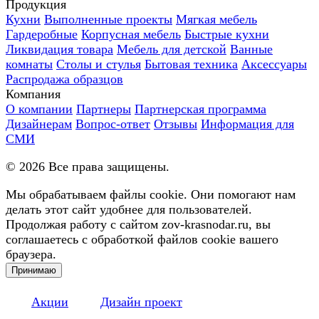
Продукция
Кухни
Выполненные проекты
Мягкая мебель
Гардеробные
Корпусная мебель
Быстрые кухни
Ликвидация товара
Мебель для детской
Ванные
комнаты
Столы и стулья
Бытовая техника
Аксессуары
Распродажа образцов
Компания
О компании
Партнеры
Партнерская программа
Дизайнерам
Вопрос-ответ
Отзывы
Информация для
СМИ
©
2026
Все права защищены.
Мы обрабатываем файлы cookie. Они помогают нам
делать этот сайт удобнее для пользователей.
Продолжая работу с сайтом zov-krasnodar.ru, вы
соглашаетесь с обработкой файлов cookie вашего
браузера.
Принимаю
Акции
Дизайн проект