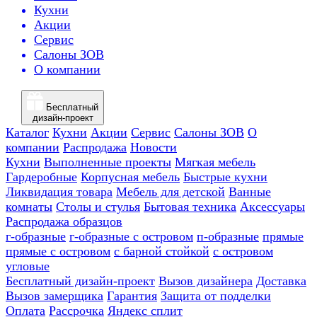
Кухни
Акции
Сервис
Салоны ЗОВ
О компании
Бесплатный
дизайн-проект
Каталог
Кухни
Акции
Сервис
Салоны ЗОВ
О
компании
Распродажа
Новости
Кухни
Выполненные проекты
Мягкая мебель
Гардеробные
Корпусная мебель
Быстрые кухни
Ликвидация товара
Мебель для детской
Ванные
комнаты
Столы и стулья
Бытовая техника
Аксессуары
Распродажа образцов
г-образные
г-образные с островом
п-образные
прямые
прямые с островом
с барной стойкой
с островом
угловые
Бесплатный дизайн-проект
Вызов дизайнера
Доставка
Вызов замерщика
Гарантия
Защита от подделки
Оплата
Рассрочка
Яндекс сплит