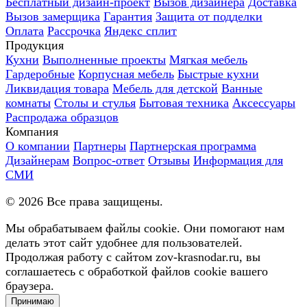
Бесплатный дизайн-проект
Вызов дизайнера
Доставка
Вызов замерщика
Гарантия
Защита от подделки
Оплата
Рассрочка
Яндекс сплит
Продукция
Кухни
Выполненные проекты
Мягкая мебель
Гардеробные
Корпусная мебель
Быстрые кухни
Ликвидация товара
Мебель для детской
Ванные
комнаты
Столы и стулья
Бытовая техника
Аксессуары
Распродажа образцов
Компания
О компании
Партнеры
Партнерская программа
Дизайнерам
Вопрос-ответ
Отзывы
Информация для
СМИ
©
2026
Все права защищены.
Мы обрабатываем файлы cookie. Они помогают нам
делать этот сайт удобнее для пользователей.
Продолжая работу с сайтом zov-krasnodar.ru, вы
соглашаетесь с обработкой файлов cookie вашего
браузера.
Принимаю