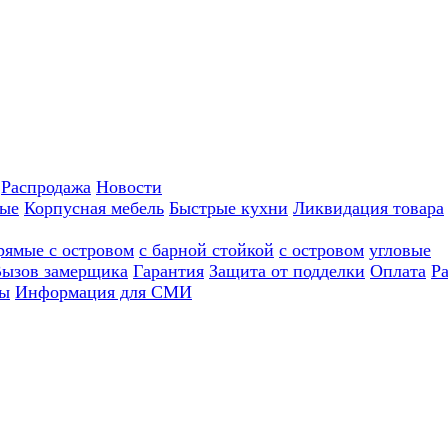
Распродажа
Новости
ные
Корпусная мебель
Быстрые кухни
Ликвидация товара
рямые с островом
с барной стойкой
с островом
угловые
ызов замерщика
Гарантия
Защита от подделки
Оплата
Р
ы
Информация для СМИ