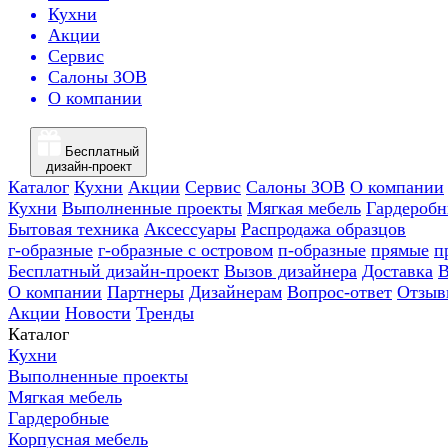
Кухни
Акции
Сервис
Салоны ЗОВ
О компании
Бесплатный
дизайн-проект
Каталог
Кухни
Акции
Сервис
Салоны ЗОВ
О компании
Кухни
Выполненные проекты
Мягкая мебель
Гардероб
Бытовая техника
Аксессуары
Распродажа образцов
г-образные
г-образные с островом
п-образные
прямые
п
Бесплатный дизайн-проект
Вызов дизайнера
Доставка
В
О компании
Партнеры
Дизайнерам
Вопрос-ответ
Отзыв
Акции
Новости
Тренды
Каталог
Кухни
Выполненные проекты
Мягкая мебель
Гардеробные
Корпусная мебель