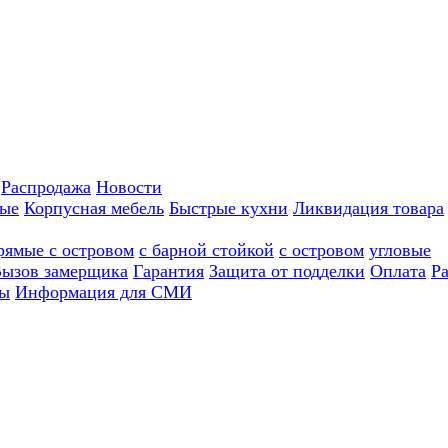
Распродажа
Новости
ные
Корпусная мебель
Быстрые кухни
Ликвидация товара
рямые с островом
с барной стойкой
с островом
угловые
ызов замерщика
Гарантия
Защита от подделки
Оплата
Р
ы
Информация для СМИ