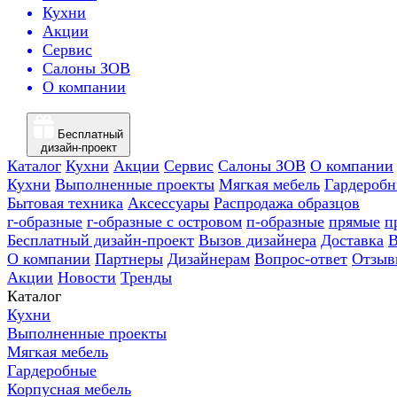
Кухни
Акции
Сервис
Салоны ЗОВ
О компании
Бесплатный
дизайн-проект
Каталог
Кухни
Акции
Сервис
Салоны ЗОВ
О компании
Кухни
Выполненные проекты
Мягкая мебель
Гардероб
Бытовая техника
Аксессуары
Распродажа образцов
г-образные
г-образные с островом
п-образные
прямые
п
Бесплатный дизайн-проект
Вызов дизайнера
Доставка
В
О компании
Партнеры
Дизайнерам
Вопрос-ответ
Отзыв
Акции
Новости
Тренды
Каталог
Кухни
Выполненные проекты
Мягкая мебель
Гардеробные
Корпусная мебель