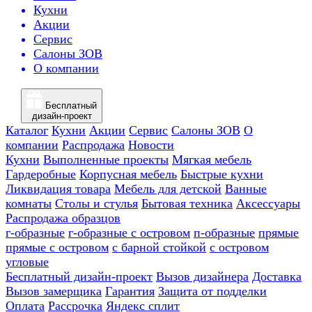
Кухни
Акции
Сервис
Салоны ЗОВ
О компании
Бесплатный
дизайн-проект
Каталог
Кухни
Акции
Сервис
Салоны ЗОВ
О
компании
Распродажа
Новости
Кухни
Выполненные проекты
Мягкая мебель
Гардеробные
Корпусная мебель
Быстрые кухни
Ликвидация товара
Мебель для детской
Ванные
комнаты
Столы и стулья
Бытовая техника
Аксессуары
Распродажа образцов
г-образные
г-образные с островом
п-образные
прямые
прямые с островом
с барной стойкой
с островом
угловые
Бесплатный дизайн-проект
Вызов дизайнера
Доставка
Вызов замерщика
Гарантия
Защита от подделки
Оплата
Рассрочка
Яндекс сплит