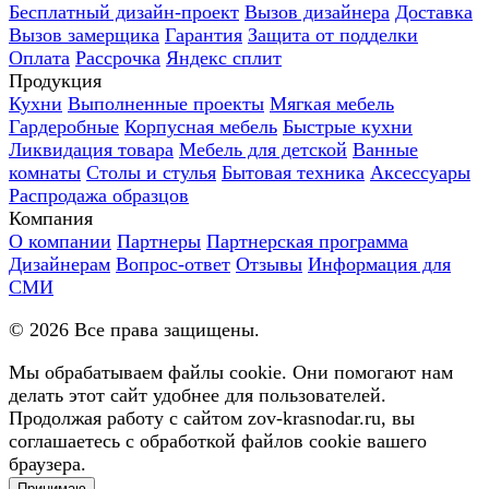
Бесплатный дизайн-проект
Вызов дизайнера
Доставка
Вызов замерщика
Гарантия
Защита от подделки
Оплата
Рассрочка
Яндекс сплит
Продукция
Кухни
Выполненные проекты
Мягкая мебель
Гардеробные
Корпусная мебель
Быстрые кухни
Ликвидация товара
Мебель для детской
Ванные
комнаты
Столы и стулья
Бытовая техника
Аксессуары
Распродажа образцов
Компания
О компании
Партнеры
Партнерская программа
Дизайнерам
Вопрос-ответ
Отзывы
Информация для
СМИ
©
2026
Все права защищены.
Мы обрабатываем файлы cookie. Они помогают нам
делать этот сайт удобнее для пользователей.
Продолжая работу с сайтом zov-krasnodar.ru, вы
соглашаетесь с обработкой файлов cookie вашего
браузера.
Принимаю