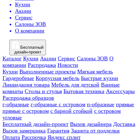
Кухни
Акции
Сервис
Салоны ЗОВ
О компании
Бесплатный
дизайн-проект
Каталог
Кухни
Акции
Сервис
Салоны ЗОВ
О
компании
Распродажа
Новости
Кухни
Выполненные проекты
Мягкая мебель
Гардеробные
Корпусная мебель
Быстрые кухни
Ликвидация товара
Мебель для детской
Ванные
комнаты
Столы и стулья
Бытовая техника
Аксессуары
Распродажа образцов
г-образные
г-образные с островом
п-образные
прямые
прямые с островом
с барной стойкой
с островом
угловые
Бесплатный дизайн-проект
Вызов дизайнера
Доставка
Вызов замерщика
Гарантия
Защита от подделки
Оплата
Рассрочка
Яндекс сплит