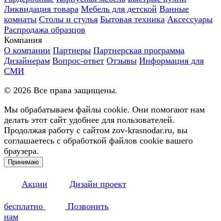
Ликвидация товара
Мебель для детской
Ванные
комнаты
Столы и стулья
Бытовая техника
Аксессуары
Распродажа образцов
Компания
О компании
Партнеры
Партнерская программа
Дизайнерам
Вопрос-ответ
Отзывы
Информация для
СМИ
©
2026
Все права защищены.
Мы обрабатываем файлы cookie. Они помогают нам
делать этот сайт удобнее для пользователей.
Продолжая работу с сайтом zov-krasnodar.ru, вы
соглашаетесь с обработкой файлов cookie вашего
браузера.
Принимаю
Акции
Дизайн проект
бесплатно
Позвонить
нам