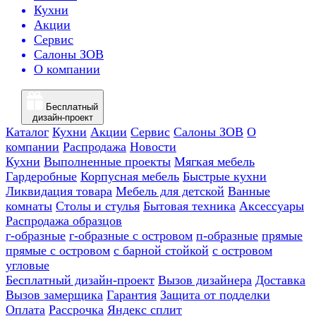
Кухни
Акции
Сервис
Салоны ЗОВ
О компании
Бесплатный
дизайн-проект
Каталог
Кухни
Акции
Сервис
Салоны ЗОВ
О
компании
Распродажа
Новости
Кухни
Выполненные проекты
Мягкая мебель
Гардеробные
Корпусная мебель
Быстрые кухни
Ликвидация товара
Мебель для детской
Ванные
комнаты
Столы и стулья
Бытовая техника
Аксессуары
Распродажа образцов
г-образные
г-образные с островом
п-образные
прямые
прямые с островом
с барной стойкой
с островом
угловые
Бесплатный дизайн-проект
Вызов дизайнера
Доставка
Вызов замерщика
Гарантия
Защита от подделки
Оплата
Рассрочка
Яндекс сплит