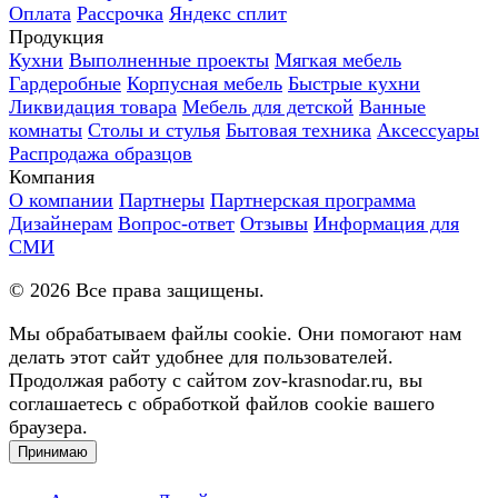
Оплата
Рассрочка
Яндекс сплит
Продукция
Кухни
Выполненные проекты
Мягкая мебель
Гардеробные
Корпусная мебель
Быстрые кухни
Ликвидация товара
Мебель для детской
Ванные
комнаты
Столы и стулья
Бытовая техника
Аксессуары
Распродажа образцов
Компания
О компании
Партнеры
Партнерская программа
Дизайнерам
Вопрос-ответ
Отзывы
Информация для
СМИ
©
2026
Все права защищены.
Мы обрабатываем файлы cookie. Они помогают нам
делать этот сайт удобнее для пользователей.
Продолжая работу с сайтом zov-krasnodar.ru, вы
соглашаетесь с обработкой файлов cookie вашего
браузера.
Принимаю