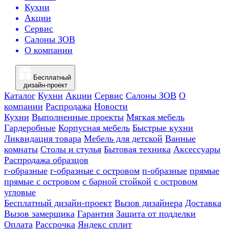
Кухни
Акции
Сервис
Салоны ЗОВ
О компании
Бесплатный
дизайн-проект
Каталог
Кухни
Акции
Сервис
Салоны ЗОВ
О
компании
Распродажа
Новости
Кухни
Выполненные проекты
Мягкая мебель
Гардеробные
Корпусная мебель
Быстрые кухни
Ликвидация товара
Мебель для детской
Ванные
комнаты
Столы и стулья
Бытовая техника
Аксессуары
Распродажа образцов
г-образные
г-образные с островом
п-образные
прямые
прямые с островом
с барной стойкой
с островом
угловые
Бесплатный дизайн-проект
Вызов дизайнера
Доставка
Вызов замерщика
Гарантия
Защита от подделки
Оплата
Рассрочка
Яндекс сплит