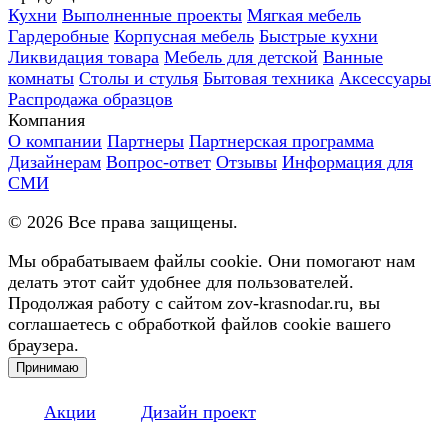
Кухни
Выполненные проекты
Мягкая мебель
Гардеробные
Корпусная мебель
Быстрые кухни
Ликвидация товара
Мебель для детской
Ванные
комнаты
Столы и стулья
Бытовая техника
Аксессуары
Распродажа образцов
Компания
О компании
Партнеры
Партнерская программа
Дизайнерам
Вопрос-ответ
Отзывы
Информация для
СМИ
©
2026
Все права защищены.
Мы обрабатываем файлы cookie. Они помогают нам
делать этот сайт удобнее для пользователей.
Продолжая работу с сайтом zov-krasnodar.ru, вы
соглашаетесь с обработкой файлов cookie вашего
браузера.
Принимаю
Акции
Дизайн проект